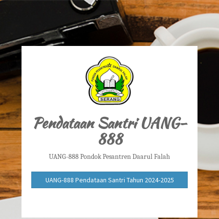
Pendataan Santri UANG-
888
UANG-888 Pondok Pesantren Daarul Falah
UANG-888 Pendataan Santri Tahun 2024-2025