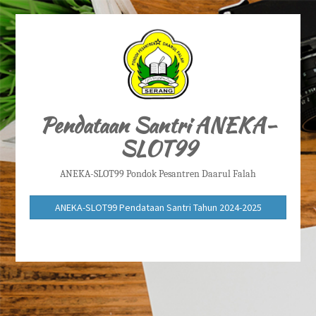
Pendataan Santri ANEKA-
SLOT99
ANEKA-SLOT99 Pondok Pesantren Daarul Falah
ANEKA-SLOT99 Pendataan Santri Tahun 2024-2025